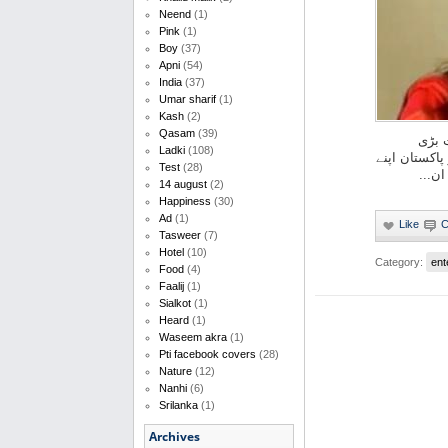
Neend
(1)
Pink
(1)
Boy
(37)
Apni
(54)
India
(37)
Umar sharif
(1)
Kash
(2)
Qasam
(39)
ت بڑی
Ladki
(108)
پاکستان اپنے
Test
(28)
ئے ان
14 august
(2)
Happiness
(30)
Ad
(1)
Tasweer
(7)
Hotel
(10)
Category:
ent
Food
(4)
Faalij
(1)
Sialkot
(1)
Heard
(1)
Waseem akra
(1)
Pti facebook covers
(28)
Nature
(12)
Nanhi
(6)
Srilanka
(1)
Archives