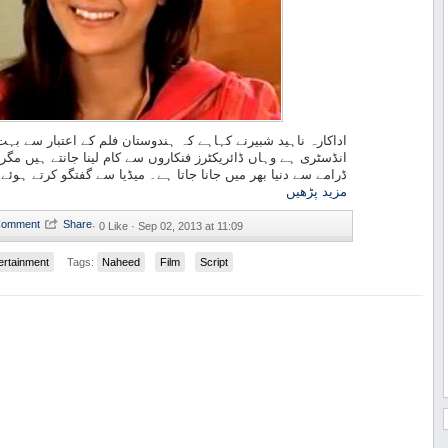
اداکارہ ناہید شبیرنے کہاہے کہ ہندوستان فلم کے اعتبار سے بہ
انڈسٹری ہے وہاں ڈائریکٹرز فنکاروں سے کام لینا جانتے ہیں مگر 
ڈرامے سے دنیا بھر میں جانا جاتا ہے۔ میڈیا سے گفتگو کرتے ہو...
مزید پڑھیں
·
0 Like ·
Sep 02, 2013 at 11:09
ertainment
Tags:
Naheed
Film
Script