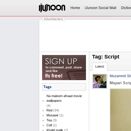
Home
iJunoon Social Wall
Dictio
Advertisement
Tag: Script
Latest
Muzammil S
Mayari Scr
Tags
Na maloom afraad movie
wallpapers
(4)
Red
(34)
Musawir
(1)
Tea
(3)
Cell
(1)
Khalid malik
(2)