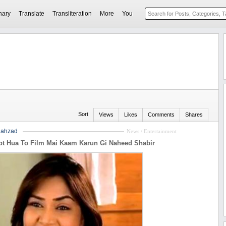
nary
Translate
Transliteration
More
You
Sort
Views
Likes
Comments
Shares
hahzad
News / Entertainment
ipt Hua To Film Mai Kaam Karun Gi Naheed Shabir