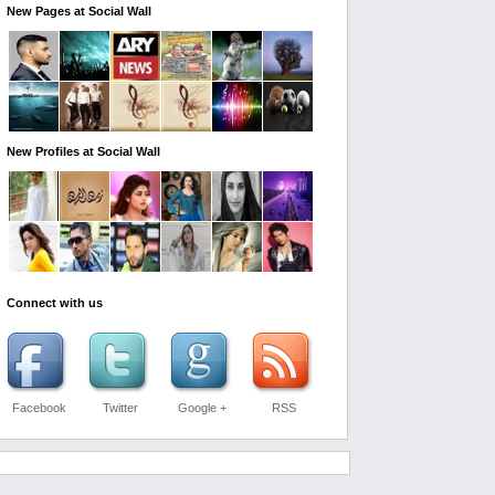
New Pages at Social Wall
New Profiles at Social Wall
Connect with us
Facebook
Twitter
Google +
RSS