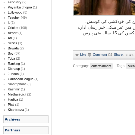
February
(2)
Priyanka chopra
(1)
Lollywood
(5)
Teacher
(49)
کسن کی خودکشی کی کوشش
It
(1)
ٹس میں غیر ملکی خبر رساں ادارے
Cricket
(108)
کے حوالے سے کہا گیا ہے کہ مائیکل جیکسن کی 15 سالہ بیٹی پیرس
Airport
(1)
Ad
(1)
Series
(1)
Bewafa
(2)
Boy
(37)
·
3 Like
Toba
(2)
Ranking
(1)
Category:
Tags:
entertainment
Mich
Dichasp
(1)
Junoon
(1)
Caribbean league
(1)
Smart phone
(3)
Kashmir
(1)
Madhuri dixit
(2)
Hadiqa
(1)
Phal
(1)
Kharbooza
(1)
Archives
Partners