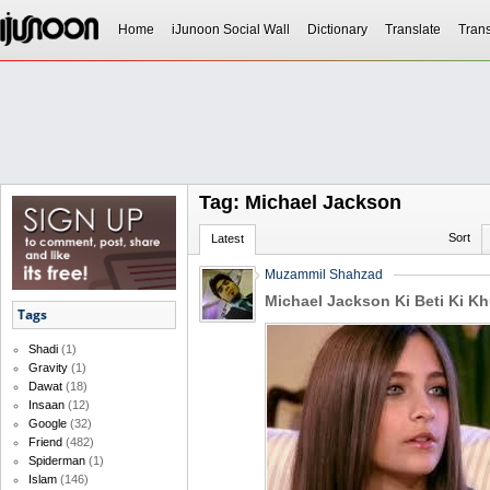
Home
iJunoon Social Wall
Dictionary
Translate
Trans
Tag: Michael Jackson
Sort
Latest
Muzammil Shahzad
Michael Jackson Ki Beti Ki K
Tags
Shadi
(1)
Gravity
(1)
Dawat
(18)
Insaan
(12)
Google
(32)
Friend
(482)
Spiderman
(1)
Islam
(146)