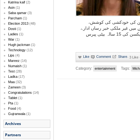
Katrina kaif
(2)
Asin
(1)
Saba qamar
(3)
Parcham
(1)
کسن کی خودکشی کی کوشش
Election 2013
(48)
ٹس میں غیر ملکی خبر رساں ادارے
Dosti
(1)
کے حوالے سے کہا گیا ہے کہ مائیکل جیکسن کی 15 سالہ بیٹی پیرس
Ladies
(1)
War
(1)
Hugh jackman
(1)
Technology
(12)
Lips
(4)
·
3 Like
Mareez
(14)
Numaish
(1)
Category:
Tags:
entertainment
Mich
Test
(28)
Ladka
(17)
Maa
(32)
Zameen
(3)
Congratulations
(14)
Tablet
(1)
Pta
(1)
Food
(4)
Gujranwala
(1)
Archives
Partners