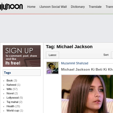
Home
iJunoon Social Wall
Dictionary
Translate
Trans
Tag: Michael Jackson
Sort
Latest
Muzammil Shahzad
Michael Jackson Ki Beti Ki K
Tags
Book
(3)
Naheed
(1)
Wife
(57)
Novel
(2)
Lollywood
(5)
Taj mahal
(2)
Health
(25)
World cup
(1)