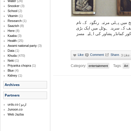
Water
(24)
Snooker
(3)
School
(2)
Vitamin
(1)
Research
(1)
 میں پہلی مرتبہ رنگونہ کے نام
Saazish
(8)
یف کے سرینہ ہوٹل میں ایک بڑی
Here
(8)
 کور کمانڈر پشاور کی اہلیہ مسز
Kaaba
(3)
Health
(25)
Awami national party
(3)
Data
(1)
·
3 Like
Khuda
(470)
Neki
(1)
Priyanka chopra
(1)
Category:
Tags:
entertainment
Art
Blue
(4)
Kidney
(1)
Archives
Partners
urdu.co | اردو
Junoon.co
Web Jazba