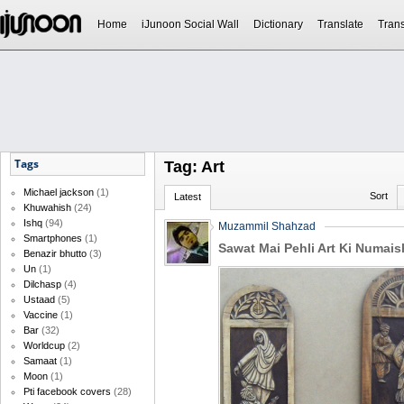
Home
iJunoon Social Wall
Dictionary
Translate
Trans
Tags
Tag: Art
Michael jackson
(1)
Sort
Latest
Khuwahish
(24)
Ishq
(94)
Muzammil Shahzad
Smartphones
(1)
Sawat Mai Pehli Art Ki Numais
Benazir bhutto
(3)
Un
(1)
Dilchasp
(4)
Ustaad
(5)
Vaccine
(1)
Bar
(32)
Worldcup
(2)
Samaat
(1)
Moon
(1)
Pti facebook covers
(28)