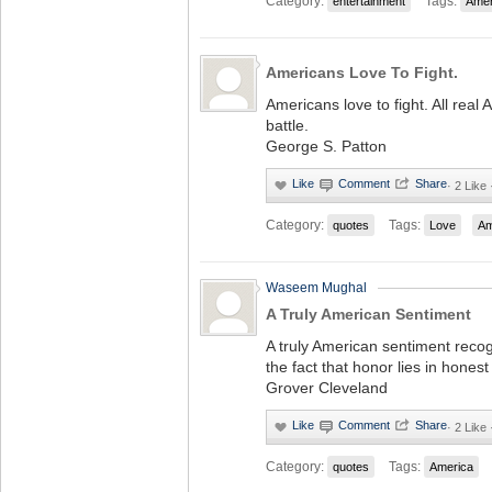
Category:
Tags:
entertainment
Amer
Americans Love To Fight.
Americans love to fight. All real 
battle.
George S. Patton
·
2 Like
Category:
Tags:
quotes
Love
Am
Waseem Mughal
A Truly American Sentiment
A truly American sentiment recog
the fact that honor lies in honest 
Grover Cleveland
·
2 Like
Category:
Tags:
quotes
America