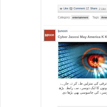
·
2 Like
Category:
Tags:
entertainment
Amer
Ijunoon
Cyber Jasosi May America K K
رقی کی منزلیں طے کر تے جارہے
دونوں کا ایک دوسرے سے رابطہ بڑھ
دوسرے کی جاسوسی بھی بڑھا دی