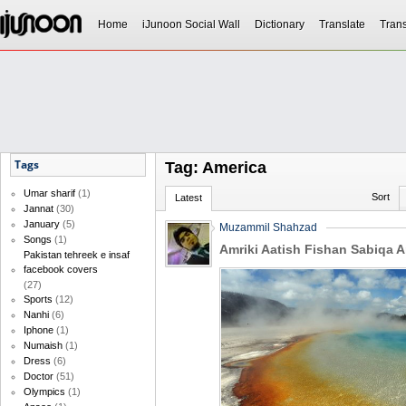
Home
iJunoon Social Wall
Dictionary
Translate
Trans
Tags
Tag: America
Umar sharif
(1)
Sort
Latest
Jannat
(30)
January
(5)
Muzammil Shahzad
Songs
(1)
Amriki Aatish Fishan Sabiqa 
Pakistan tehreek e insaf
facebook covers
(27)
Sports
(12)
Nanhi
(6)
Iphone
(1)
Numaish
(1)
Dress
(6)
Doctor
(51)
Olympics
(1)