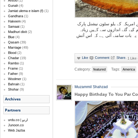
Ansoo
(1)
Gunah
(4)
Jamiat ulema e islam (f)
(1)
Gandhara
(1)
Hakeem
(4)
امریکہ کے یلو سٹون نیشنل پارک
Samaat
(1)
 کیے گئے اندازوں سے کہیں زیادہ
Madhuri dixit
(2)
ں یہ بات سامنے آئی ہے کہ اس آتش
Blue
(4)
Qasam
(39)
Marriage
(49)
Blood
(2)
Chadar
(19)
·
1 Like
Rambo
(1)
Frame
(1)
Category:
Tags:
featured
America
Father
(9)
Woolmer
(1)
Bahrain
(1)
Muzammil Shahzad
Shohar
(9)
Happy Birthday To You Par C
Archives
Partners
urdu.co | اردو
Junoon.co
Web Jazba