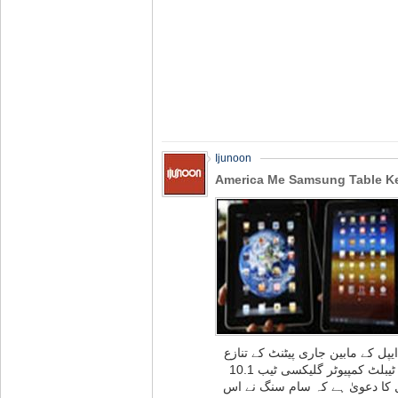
Ijunoon
America Me Samsung Table Ke
پل کے مابین جاری پیٹنٹ کے تنازع
کے تصفیے تک ملک میں سام سنگ کے ٹیبلٹ کمپیوٹر گلیکسی ٹیب 10.1
ل کا دعویٰ ہے کہ سام سنگ نے اس