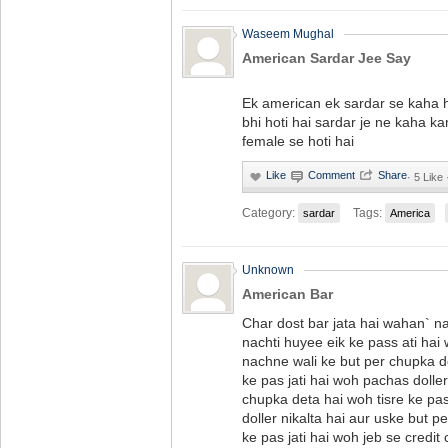
Waseem Mughal
American Sardar Jee Say
Ek american ek sardar se kaha 
bhi hoti hai sardar je ne kaha k
female se hoti hai
·
5 Like
Category:
Tags:
sardar
America
Unknown
American Bar
Char dost bar jata hai wahan` n
nachti huyee eik ke pass ati hai 
nachne wali ke but per chupka d
ke pas jati hai woh pachas doller
chupka deta hai woh tisre ke pa
doller nikalta hai aur uske but 
ke pas jati hai woh jeb se credit 