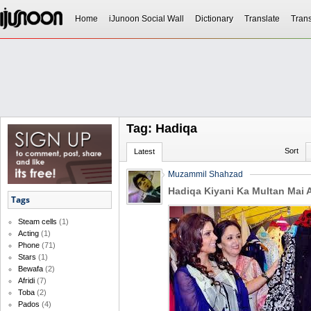
Home
iJunoon Social Wall
Dictionary
Translate
Trans
Tag: Hadiqa
Sort
Latest
Muzammil Shahzad
Hadiqa Kiyani Ka Multan Mai A
Tags
Steam cells
(1)
Acting
(1)
Phone
(71)
Stars
(1)
Bewafa
(2)
Afridi
(7)
Toba
(2)
Pados
(4)