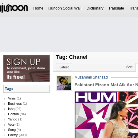
Home
iJunoon Social Wall
Dictionary
Translate
Trans
Tag: Chanel
Sort
Latest
Muzammil Shahzad
Pakistani Fizaon Mai Aik Aur
Tags
Virus
(1)
Business
(1)
Ishq
(94)
Honton
(94)
Yahoo
(1)
Vote
(1)
Song
(4)
Poetry
(300)