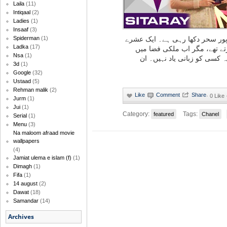
Laila
(11)
Intiqaal
(2)
Ladies
(1)
Insaaf
(3)
رپور سحر دکھا رہی ہے۔ ایک عشرے
Spiderman
(1)
Ladka
(17)
تے تھے، مگر اب ملکی فضا میں
Nsa
(1)
 یہ کسی کو زبانی یاد نہیں۔ ان
3d
(1)
Google
(32)
Ustaad
(5)
Rehman malik
(2)
·
0 Like
Jurm
(1)
Jui
(1)
Category:
Tags:
featured
Chanel
Serial
(1)
Menu
(3)
Na maloom afraad movie
wallpapers
(4)
Jamiat ulema e islam (f)
(1)
Dimagh
(1)
Fifa
(1)
14 august
(2)
Dawat
(18)
Samandar
(14)
Archives