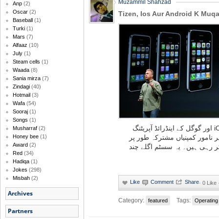
Muzammil Shahzad
Anp
(2)
Oscar
(2)
Tizen, Ios Aur Android K Muq
Baseball
(1)
Turki
(1)
Mars
(7)
Alfaaz
(10)
July
(1)
Steam cells
(1)
Waada
(8)
Sania mirza
(7)
Zindagi
(40)
Hotmail
(3)
Wafa
(54)
Sooraj
(1)
Songs
(1)
معروف کمپیوٹر ساز ادارے ایپل کے iOS اور گوگل کے اینڈرائڈ آپریٹنگ
Musharraf
(2)
 نامور کمپنیاں مشترکہ طور پر
Honey bee
(1)
Award
(2)
 کر رہی ہیں۔ یہ سسٹم اگلے چند
Red
(34)
Hadiqa
(1)
Jokes
(298)
Misbah
(2)
·
0 Like
Archives
Category:
Tags:
featured
Operating
Partners