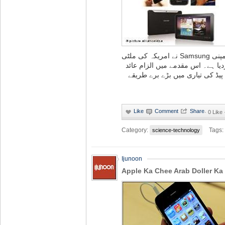
جنوبی کوریا میں قائم بین الاقوامی کمپنی Samsung نے امریکہ کی ملٹی
نیشل فرم Apple  اس مقدمے میں الزام عائد
ی پیڈ کی تیاری میں بڑے برے طریقے
·
0 Like 
Category:
Tags:
science-technology
Ijunoon
Apple Ka Chee Arab Doller Ka