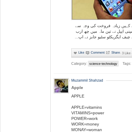
سے کہیں زیادہ فروخت کی وجہ سے
مپنی ایپل نے تین ماہ میں چھ ارب
ل کے چیف ایگزیکٹو سٹیو جابز نے اپ
·
3 Like
Category:
Tags:
science-technology
Muzammil Shahzad
Apple
APPLE
APPLE=vitamins
VITAMINS=power
POWER=work
WORK=money
MONAY=woman