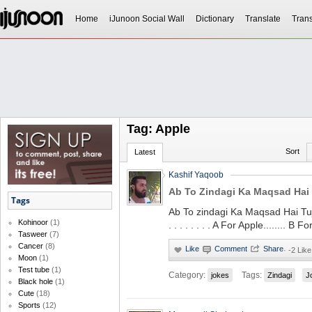
Home
iJunoon Social Wall
Dictionary
Translate
Trans
Tag: Apple
Sort
Latest
Kashif Yaqoob
Ab To Zindagi Ka Maqsad Hai
Tags
Ab To zindagi Ka Maqsad Hai Tujhe Ap
Kohinoor
(1)
. . . . . . . . A For Apple........ B Fo
Tasweer
(7)
Cancer
(8)
·
-2 Like
Moon
(1)
Test tube
(1)
Category:
Tags:
jokes
Zindagi
J
Black hole
(1)
Cute
(18)
Sports
(12)